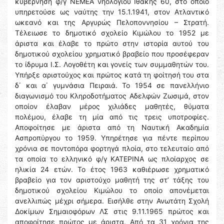
κυβέρνηση φ/γ ΝΕΜΕΑ νηολογίου Ιθάκης 60, στο οποίο
υπηρετούσε ως ναύτης την 15.1.1941, στον Ατλαντικό
ωκεανό και της Αργυρώς Πελοποννησίου – Στρατή.
Τέλειωσε το δημοτικό σχολείο Κιμώλου το 1952 με
άριστα και έλαβε το πρώτο στην ιστορία αυτού του
δημοτικού σχολείου χρηματικό βραβείο που προσέφεραν
το ίδρυμα Ι.Σ. Λογοθέτη και γονείς των συμμαθητών του.
Υπήρξε αριστούχος και πρώτος κατά τη φοίτησή του στα
δ΄ και α΄ γυμνάσια Πειραιά. Το 1954 σε πανελλήνιο
διαγωνισμό του Κληροδοτήματος Αδελφών Ζωσιμά, στον
οποίον έλαβαν μέρος χιλιάδες μαθητές, θύματα
πολέμου, έλαβε τη μία από τις τρεις υποτροφίες.
Αποφοίτησε με άριστα από τη Ναυτική Ακαδημία
Ασπροπύργου το 1959. Υπηρέτησε για πέντε περίπου
χρόνια σε ποντοπόρα φορτηγά πλοία, στο τελευταίο από
τα οποία το ελληνικό φ/γ ΚΑΤΕΡΙΝΑ ως πλοίαρχος σε
ηλικία 24 ετών. Το έτος 1963 καθιέρωσε χρηματικό
βραβείο για τον αριστούχο μαθητή της στ’ τάξης του
δημοτικού σχολείου Κιμώλου το οποίο απονέμεται
ανελλιπώς μέχρι σήμερα. Εισήλθε στην Ανωτάτη Σχολή
Δοκίμων Σημαιοφόρων ΛΣ στις 9.11.1965 πρώτος και
αποφοίτησε πρώτος με άριστα. Από τα 31 χρόνια της