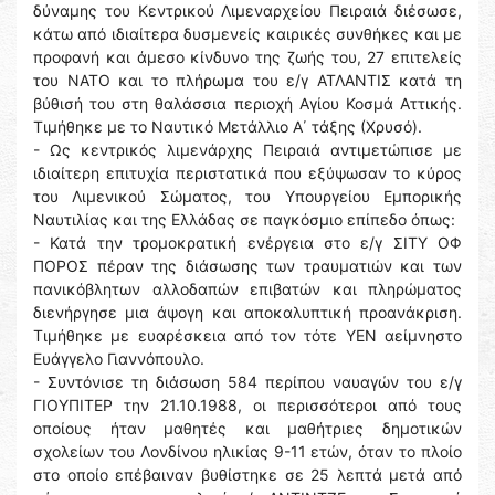
δύναμης του Κεντρικού Λιμεναρχείου Πειραιά διέσωσε,
κάτω από ιδιαίτερα δυσμενείς καιρικές συνθήκες και με
προφανή και άμεσο κίνδυνο της ζωής του, 27 επιτελείς
του ΝΑΤΟ και το πλήρωμα του ε/γ ΑΤΛΑΝΤΙΣ κατά τη
βύθισή του στη θαλάσσια περιοχή Αγίου Κοσμά Αττικής.
Τιμήθηκε με το Ναυτικό Μετάλλιο Α΄ τάξης (Χρυσό).
- Ως κεντρικός λιμενάρχης Πειραιά αντιμετώπισε με
ιδιαίτερη επιτυχία περιστατικά που εξύψωσαν το κύρος
του Λιμενικού Σώματος, του Υπουργείου Εμπορικής
Ναυτιλίας και της Ελλάδας σε παγκόσμιο επίπεδο όπως:
- Κατά την τρομοκρατική ενέργεια στο ε/γ ΣΙΤΥ ΟΦ
ΠΟΡΟΣ πέραν της διάσωσης των τραυματιών και των
πανικόβλητων αλλοδαπών επιβατών και πληρώματος
διενήργησε μια άψογη και αποκαλυπτική προανάκριση.
Τιμήθηκε με ευαρέσκεια από τον τότε ΥΕΝ αείμνηστο
Ευάγγελο Γιαννόπουλο.
- Συντόνισε τη διάσωση 584 περίπου ναυαγών του ε/γ
ΓΙΟΥΠΙΤΕΡ την 21.10.1988, οι περισσότεροι από τους
οποίους ήταν μαθητές και μαθήτριες δημοτικών
σχολείων του Λονδίνου ηλικίας 9-11 ετών, όταν το πλοίο
στο οποίο επέβαιναν βυθίστηκε σε 25 λεπτά μετά από