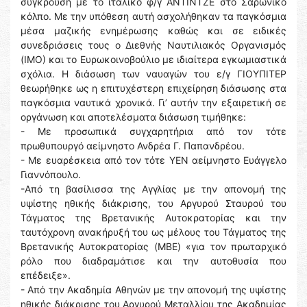
σύγκρουση με το ιταλικό φ/γ ΑΝΤΙΝΤΖΕ στο Σαρωνικό
κόλπο. Με την υπόθεση αυτή ασχολήθηκαν τα παγκόσμια
μέσα μαζικής ενημέρωσης καθώς και σε ειδικές
συνεδριάσεις τους ο Διεθνής Ναυτιλιακός Οργανισμός
(ΙΜΟ) και το Ευρωκοινοβούλιο με ιδιαίτερα εγκωμιαστικά
σχόλια. Η διάσωση των ναυαγών του ε/γ ΓΙΟΥΠΙΤΕΡ
θεωρήθηκε ως η επιτυχέστερη επιχείρηση διάσωσης στα
παγκόσμια ναυτικά χρονικά. Γι’ αυτήν την εξαιρετική σε
οργάνωση και αποτελέσματα διάσωση τιμήθηκε:
- Με προσωπικά συγχαρητήρια από τον τότε
πρωθυπουργό αείμνηστο Ανδρέα Γ. Παπανδρέου.
- Με ευαρέσκεια από τον τότε ΥΕΝ αείμνηστο Ευάγγελο
Γιαννόπουλο.
-Από τη βασίλισσα της Αγγλίας με την απονομή της
υψίστης ηθικής διάκρισης, του Αργυρού Σταυρού του
Τάγματος της Βρετανικής Αυτοκρατορίας και την
ταυτόχρονη ανακήρυξή του ως μέλους του Τάγματος της
Βρετανικής Αυτοκρατορίας (MBE) «για τον πρωταρχικό
ρόλο που διαδραμάτισε και την αυτοθυσία που
επέδειξε».
- Από την Ακαδημία Αθηνών με την απονομή της υψίστης
ηθικής διάκρισης του Αργυρού Μεταλλίου της Ακαδημίας