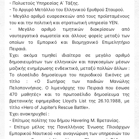
- Πολυετούς Υπηρεσίας Α΄ Τάξης.
- Το Αργυρό Μετάλλιο του Ελληνικού Ερυθρού Σταυρού.
- Μεγάλο αριθμό ευαρεσκειών από τους προϊσταμένους
του και την πολιτική και στρατιωτική υπηρεσία ΥΕΝ.
- Μεγάλο αριθμό τιμητικών διακρίσεων από
ναυτεργατικά σωματεία και άλλους φορείς μεταξύ των
οποίων το Εμπορικό και Βιομηχανικό Επιμελητήριο
Πειραιά.
Έχει ακόμα τιμηθεί ιδιαίτερα σε μεγάλο αριθμό
δημοσιευμάτων των ελληνικών και παγκοσμίων μέσων
μαζικής ενημέρωσης ενδεικτικά, μεταξύ πολλών άλλων :
Το ολοσέλιδο δημοσίευμα του περιοδικού Εικόνες με
τίτλο : «Ο Σωτήρας των παιδιών Μανώλης
Πελοποννήσιος. Ο λιμενάρχης του Πειραιά που έσωσε
470 μαθητές» και το πρωτοσέλιδο δημοσίευμα της
βρετανικής εφημερίδας Lloyd’s List της 26.10.1988, με
τίτλο «Hero of Jupiter’s Rescue Battle».
Έχει ανακηρυχθεί :
- Επίτιμος πολίτης του δήμου Havering M. Βρετανίας.
- Επίτιμο μέλος της Πανελλήνιας Ένωσης Πλοιάρχων
Εμπορικού Ναυτικού «σε αναγνώριση των υπηρεσιών του