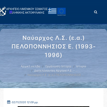
Ναύαρχος Λ.Σ. (ε.α.)
ΠΕΛΟΠΟΝΝΗΣΙΟΣ Ε. (1993-
1996)
Αρχική σελίδα
Οργάνωση-Ιστορία
Ιστορία
Διατελέσαντες Αρχηγοί Λ.Σ. - …
Ναύαρχος Λ.Σ. (ε.α.) ΠΕΛΟΠΟΝΝΗΣΙΟΣ …
02/11/2020 12:09 μμ.