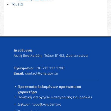
Ταμεία
Διεύθυνση
Ακτή Βασιλειάδη, Πύλες Ε1-Ε2, Δραπετσώνα
Τηλέφωνο:
+30 213 137 1700
Email:
contact@yna.gov.gr
Προστασία δεδομένων προσωπικού
χαρακτήρα
Πολιτική για αρχεία καταγραφής και cookies
Δήλωση προσβασιμότητας