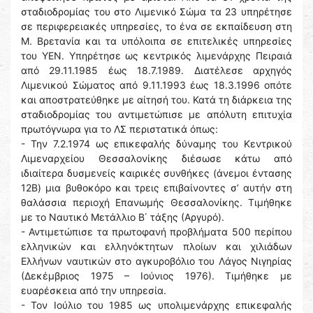
σταδιοδρομίας του στο Λιμενικό Σώμα τα 23 υπηρέτησε
σε περιφερειακές υπηρεσίες, το ένα σε εκπαίδευση στη
Μ. Βρετανία και τα υπόλοιπα σε επιτελικές υπηρεσίες
του ΥΕΝ. Υπηρέτησε ως κεντρικός λιμενάρχης Πειραιά
από 29.11.1985 έως 18.7.1989. Διατέλεσε αρχηγός
Λιμενικού Σώματος από 9.11.1993 έως 18.3.1996 οπότε
και αποστρατεύθηκε με αίτησή του. Κατά τη διάρκεια της
σταδιοδρομίας του αντιμετώπισε με απόλυτη επιτυχία
πρωτόγνωρα για το ΛΣ περιστατικά όπως:
- Την 7.2.1974 ως επικεφαλής δύναμης του Κεντρικού
Λιμεναρχείου Θεσσαλονίκης διέσωσε κάτω από
ιδιαίτερα δυσμενείς καιρικές συνθήκες (άνεμοι έντασης
12B) μια βυθοκόρο και τρεις επιβαίνοντες σ’ αυτήν στη
θαλάσσια περιοχή Επανωμής Θεσσαλονίκης. Τιμήθηκε
με το Ναυτικό Μετάλλιο Β΄ τάξης (Αργυρό).
- Αντιμετώπισε τα πρωτοφανή προβλήματα 500 περίπου
ελληνικών και ελληνόκτητων πλοίων και χιλιάδων
Ελλήνων ναυτικών στο αγκυροβόλιο του Λάγος Νιγηρίας
(Δεκέμβριος 1975 – Ιούνιος 1976). Τιμήθηκε με
ευαρέσκεια από την υπηρεσία.
- Τον Ιούλιο του 1985 ως υπολιμενάρχης επικεφαλής