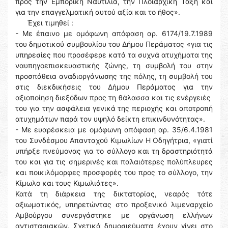
προς την Εμπορική Ναυτιλία, την Πλοιαρχική Τάξη και
για την επαγγελματική αυτού αξία και το ήθος».
Έχει τιμηθεί :
- Με έπαινο με ομόφωνη απόφαση αρ. 6174/19.7.1989
του δημοτικού συμβουλίου του Δήμου Περάματος «για τις
υπηρεσίες που προσέφερε κατά τα συχνά ατυχήματα της
ναυπηγοεπισκευαστικής ζώνης, τη συμβολή του στην
προσπάθεια αναδιοργάνωσης της πόλης, τη συμβολή του
στις διεκδικήσεις του Δήμου Περάματος για την
αξιοποίηση διεξόδων προς τη θάλασσα και τις ενέργειές
του για την ασφάλεια γενικά της περιοχής και αποτροπή
ατυχημάτων παρά τον υψηλό δείκτη επικινδυνότητας».
- Με ευαρέσκεια με ομόφωνη απόφαση αρ. 35/6.4.1981
του Συνδέσμου Απανταχού Κιμωλίων Η Οδηγήτρια, «γιατί
υπήρξε πνεύμονας για το σύλλογο και τη δραστηριότητά
του και για τις σημερινές και παλαιότερες πολύπλευρες
και ποικιλόμορφες προσφορές του προς το σύλλογο, την
Κίμωλο και τους Κιμωλιάτες».
Κατά τη διάρκεια της δικτατορίας, νεαρός τότε
αξιωματικός, υπηρετώντας στο προξενικό λιμεναρχείο
Αμβούργου συνεργάστηκε με οργάνωση ελλήνων
αντιστασιακών. Σχετικά δημοσιεύματα έχουν γίνει στο