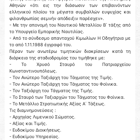
Αθηνών «ότι εις την διάσωσιν των επιβαινόντων
ελληνικού πλοίου τα μέγιστα συμβαλλών ευψυχίας και
φιλανθρωπίας σεμνήν απόδειξιν παρέσχεν».
- Με την απονομή του Ναυτικού Μεταλλίου Β΄ τάξης από
το Υπουργείο Εμπορικής Ναυτιλίας.
- Από το σύνδεσμο απανταχού Κιμωλίων Η Οδηγήτρια με
το από 1.11.1988 έγγραφό του.
Πέραν των ανωτέρω τιμητικών διακρίσεων κατά τη
διάρκεια της σταδιοδρομίας του τιμήθηκε με:
- Το Χρυσό Σταυρό του Πατριαρχείου
Κωνσταντινουπόλεως.
- Τον Ανώτερο Ταξιάρχη του Τάγματος της Τιμής.
- Τον Ανώτερο Ταξιάρχη του Τάγματος του Φοίνικα.
- Τον Ταξιάρχη του Τάγματος της Τιμής.
- Το Σταυρό των Ταξιαρχών του Τάγματος του Φοίνικα.
- Το Μετάλλιο Στρατιωτικής Αξίας Α΄ Τάξεως.
Τις διαμνημονεύσεις :
- Αρχηγίας Λιμενικού Σώματος.
- Αξίας και Τιμής.
- Ευδοκίμου Διοικήσεως.
- Ευδοκίμου Υπηρεσίας.