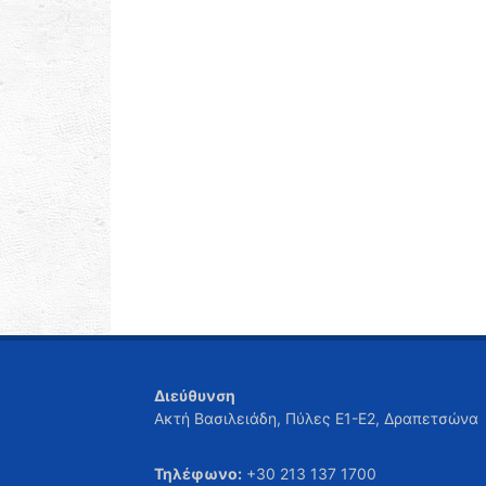
Διεύθυνση
Ακτή Βασιλειάδη, Πύλες Ε1-Ε2, Δραπετσώνα
Τηλέφωνο:
+30 213 137 1700