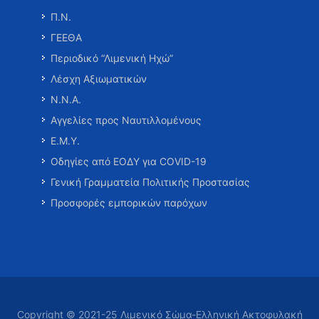
Π.Ν.
ΓΕΕΘΑ
Περιοδικό “Λιμενική Ηχώ”
Λέσχη Αξιωματικών
Ν.Ν.Α.
Αγγελίες προς Ναυτιλλομένους
Ε.Μ.Υ.
Οδηγίες από ΕΟΔΥ για COVID-19
Γενική Γραμματεία Πολιτικής Προστασίας
Προσφορές εμπορικών παρόχων
Copyright © 2021-25 Λιμενικό Σώμα-Ελληνική Ακτοφυλακή