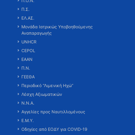
Π.Ο.Ν.
Π.Σ.
ΕΛ.ΑΣ.
Μονάδα Ιατρικώς Υποβοηθούμενης
Αναπαραγωγής
UNHCR
CEPOL
ΕΑΑΝ
Π.Ν.
ΓΕΕΘΑ
Περιοδικό “Λιμενική Ηχώ”
Λέσχη Αξιωματικών
Ν.Ν.Α.
Αγγελίες προς Ναυτιλλομένους
Ε.Μ.Υ.
Οδηγίες από ΕΟΔΥ για COVID-19