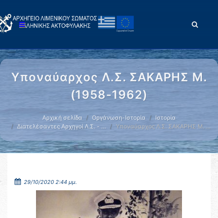
Υποναύαρχος Λ.Σ. ΣΑΚΑΡΗΣ Μ.
(1958-1962)
Αρχική σελίδα
Οργάνωση-Ιστορία
Ιστορία
Διατελέσαντες Αρχηγοί Λ.Σ. - …
Υποναύαρχος Λ.Σ. ΣΑΚΑΡΗΣ Μ. …
29/10/2020 2:44 μμ.