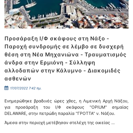
Προσάραξη Ι/Φ σκάφους στη Νάξο -
Παροχή συνδρομής σε λέμβο σε δυσχερή
θέση στη Νέα Μηχανιώνα - Τραυματισμός
άνδρα στην Ερμιόνη - Σύλληψη
αλλοδαπών στην Κάλυμνο - Διακομιδές
ασθενών
17/07/2022 7:42 πμ.
Ενημερώθηκε βραδινές ώρες χθες, η Λιμενική Αρχή Νάξου,
για προσάραξη του Ι/Φ σκάφους ''OPIUM'' σημαίας
DELAWARE, στην πετρώδη παραλία ''ΓΡΟΤΤΑ'' ν. Νάξου.
Άμεσα στην περιοχή μετέβησαν στελέχη της οικείας …