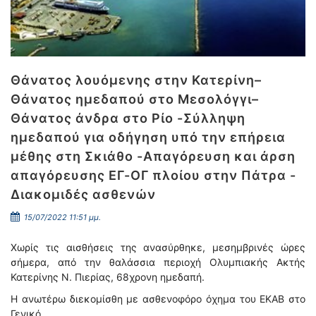
Θάνατος λουόμενης στην Κατερίνη–
Θάνατος ημεδαπού στο Μεσολόγγι–
Θάνατος άνδρα στο Ρίο -Σύλληψη
ημεδαπού για οδήγηση υπό την επήρεια
μέθης στη Σκιάθο -Απαγόρευση και άρση
απαγόρευσης ΕΓ-ΟΓ πλοίου στην Πάτρα -
Διακομιδές ασθενών
15/07/2022 11:51 μμ.
Χωρίς τις αισθήσεις της ανασύρθηκε, μεσημβρινές ώρες
σήμερα, από την θαλάσσια περιοχή Ολυμπιακής Ακτής
Κατερίνης Ν. Πιερίας, 68χρονη ημεδαπή.
Η ανωτέρω διεκομίσθη με ασθενοφόρο όχημα του ΕΚΑΒ στο
Γενικό …