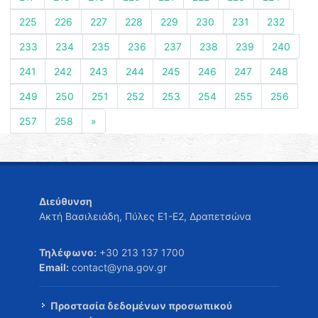
225
226
227
228
229
230
231
232
233
234
235
236
237
238
239
240
241
242
243
244
245
246
247
248
249
250
251
252
253
254
255
256
257
258
»
Διεύθυνση
Ακτή Βασιλειάδη, Πύλες Ε1-Ε2, Δραπετσώνα
Τηλέφωνο:
+30 213 137 1700
Email:
contact@yna.gov.gr
Προστασία δεδομένων προσωπικού