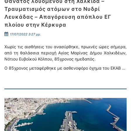
Θάνατος λουόμενου στη Χαλκίδα –
Τραυματισμός ατόμων στο Νυδρί
Λευκάδας – Απαγόρευση απόπλου ΕΓ
πλοίου στην Κέρκυρα
17/07/2022 3:27 μμ.
Χωρίς τις αισθήσεις του ανασύρθηκε, πρωινές ώρες σήμερα,
από τη θαλάσσια περιοχή Αγίας Μαρίνας Δήμου Χαλκιδέων,
Νότιου Ευβοϊκού Κόλπου, 85χρονος ημεδαπός.
Ο 85χρονος μεταφέρθηκε με ασθενοφόρο όχημα του ΕΚΑΒ …