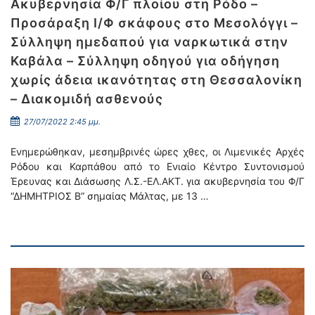
Ακυβερνησία Φ/Γ πλοίου στη Ρόδο –
Προσάραξη Ι/Φ σκάφους στο Μεσολόγγι –
Σύλληψη ημεδαπού για ναρκωτικά στην
Καβάλα – Σύλληψη οδηγού για οδήγηση
χωρίς άδεια ικανότητας στη Θεσσαλονίκη
– Διακομιδή ασθενούς
27/07/2022 2:45 μμ.
Ενημερώθηκαν, μεσημβρινές ώρες χθες, οι Λιμενικές Αρχές
Ρόδου και Καρπάθου από το Ενιαίο Κέντρο Συντονισμού
Έρευνας και Διάσωσης Λ.Σ.-ΕΛ.ΑΚΤ. για ακυβερνησία του Φ/Γ
“ΔΗΜΗΤΡΙΟΣ Β” σημαίας Μάλτας, με 13 …