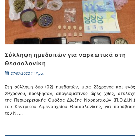
Σύλληψη ημεδαπών για ναρκωτικά στη
Θεσσαλονίκη
27/07/2022 1:47 μμ.
Στη σύλληψη δύο (02) ημεδαπών, μίας 23χρονης και ενός
29χρονου, προέβησαν, απογευματινές ώρες χθες, στελέχη
της Περιφερειακής Ομάδας Δίωξης Ναρκωτικών (Π.Ο.ΔΙ.Ν.)
του Κεντρικού Λιμεναρχείου Θεσσαλονίκης, για παράβαση
του Ν. …