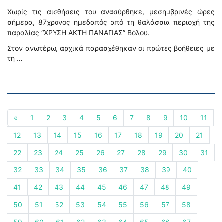
Χωρίς τις αισθήσεις του ανασύρθηκε, μεσημβρινές ώρες
σήμερα, 87χρονος ημεδαπός από τη θαλάσσια περιοχή της
παραλίας “ΧΡΥΣΗ ΑΚΤΗ ΠΑΝΑΓΙΑΣ” Βόλου.
Στον ανωτέρω, αρχικά παρασχέθηκαν οι πρώτες βοήθειες με
τη …
«
1
2
3
4
5
6
7
8
9
10
11
12
13
14
15
16
17
18
19
20
21
22
23
24
25
26
27
28
29
30
31
32
33
34
35
36
37
38
39
40
41
42
43
44
45
46
47
48
49
50
51
52
53
54
55
56
57
58
59
60
61
62
63
64
65
66
67