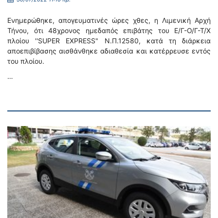
Ενημερώθηκε, απογευματινές ώρες χθες, η Λιμενική Αρχή
Τήνου, ότι 48χρονος ημεδαπός επιβάτης του Ε/Γ-Ο/Γ-Τ/Χ
πλοίου ''SUPER EXPRESS" Ν.Π.12580, κατά τη διάρκεια
αποεπιβίβασης αισθάνθηκε αδιαθεσία και κατέρρευσε εντός
του πλοίου.
…