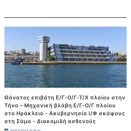
Θάνατος επιβάτη Ε/Γ-Ο/Γ-Τ/Χ πλοίου στην
Τήνο – Μηχανική βλάβη Ε/Γ-Ο/Γ πλοίου
στο Ηράκλειο - Ακυβερνησία Ι/Φ σκάφους
στη Σάμο - Διακομιδή ασθενούς
30/07/2022 11:16 πμ.