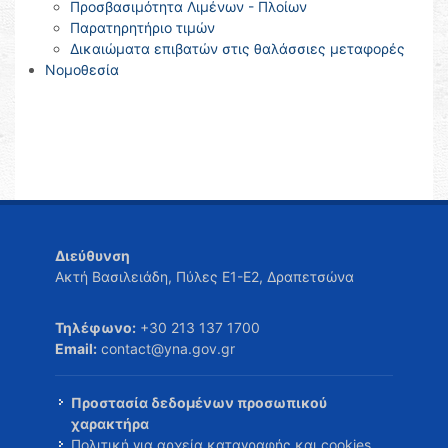
Προσβασιμότητα Λιμένων - Πλοίων
Παρατηρητήριο τιμών
Δικαιώματα επιβατών στις θαλάσσιες μεταφορές
Νομοθεσία
Διεύθυνση
Ακτή Βασιλειάδη, Πύλες Ε1-Ε2, Δραπετσώνα
Τηλέφωνο:
+30 213 137 1700
Email:
contact@yna.gov.gr
Προστασία δεδομένων προσωπικού
χαρακτήρα
Πολιτική για αρχεία καταγραφής και cookies