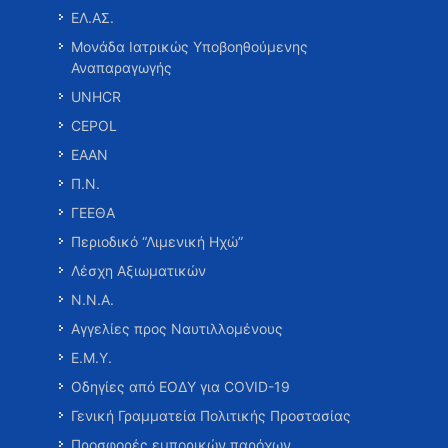
ΕΛ.ΑΣ.
Μονάδα Ιατρικώς Υποβοηθούμενης
Αναπαραγωγής
UNHCR
CEPOL
ΕΑΑΝ
Π.Ν.
ΓΕΕΘΑ
Περιοδικό “Λιμενική Ηχώ”
Λέσχη Αξιωματικών
Ν.Ν.Α.
Αγγελίες προς Ναυτιλλομένους
Ε.Μ.Υ.
Οδηγίες από ΕΟΔΥ για COVID-19
Γενική Γραμματεία Πολιτικής Προστασίας
Προσφορές εμπορικών παρόχων