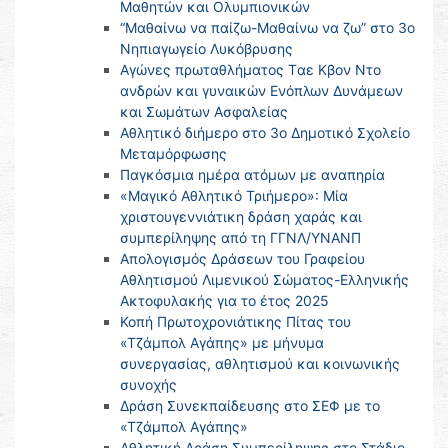
Μαθητών και Ολυμπιονικών
“Μαθαίνω να παίζω-Μαθαίνω να ζω” στο 3ο
Νηπιαγωγείο Λυκόβρυσης
Αγώνες πρωταθλήματος Tαε Κβον Ντο
ανδρών και γυναικών Ενόπλων Δυνάμεων
και Σωμάτων Ασφαλείας
Αθλητικό διήμερο στο 3ο Δημοτικό Σχολείο
Μεταμόρφωσης
Παγκόσμια ημέρα ατόμων με αναπηρία
«Μαγικό Αθλητικό Τριήμερο»: Μία
χριστουγεννιάτικη δράση χαράς και
συμπερίληψης από τη ΓΓΝΛ/ΥΝΑΝΠ
Απολογισμός Δράσεων του Γραφείου
Αθλητισμού Λιμενικού Σώματος-Ελληνικής
Ακτοφυλακής για το έτος 2025
Κοπή Πρωτοχρονιάτικης Πίτας του
«Τζάμπολ Αγάπης» με μήνυμα
συνεργασίας, αθλητισμού και κοινωνικής
συνοχής
Δράση Συνεκπαίδευσης στο ΣΕΦ με το
«Τζάμπολ Αγάπης»
Αθλητική Δράση Συμπερίληψης στο Στάδιο