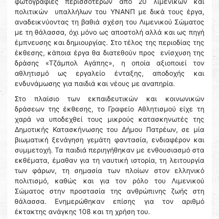
φωτογραφίες περισσότερων από 20 λιμενικών και
πολιτικών υπαλλήλων του ΥΝΑΝΠ με δικά τους έργα,
αναδεικνύοντας τη βαθιά σχέση του Λιμενικού Σώματος
με τη θάλασσα, όχι μόνο ως αποστολή αλλά και ως πηγή
έμπνευσης και δημιουργίας. Στο τέλος της περιοδίας της
έκθεσης, κάποια έργα θα διατεθούν προς ενίσχυση της
δράσης «Τζάμπολ Αγάπης», η οποία αξιοποιεί τον
αθλητισμό ως εργαλείο ένταξης, αποδοχής και
ενδυνάμωσης για παιδιά και νέους με αναπηρία.
Στο πλαίσιο των εκπαιδευτικών και κοινωνικών
δράσεων της έκθεσης, το Γραφείο Αθλητισμού είχε τη
χαρά να υποδεχθεί τους μικρούς κατασκηνωτές της
Δημοτικής Κατασκήνωσης του Δήμου Πατρέων, σε μία
βιωματική ξενάγηση γεμάτη φαντασία, ενδιαφέρον και
συμμετοχή. Τα παιδιά περιηγήθηκαν με ενθουσιασμό στα
εκθέματα, έμαθαν για τη ναυτική ιστορία, τη λειτουργία
των φάρων, τη σημασία των πλοίων στον ελληνικό
πολιτισμό, καθώς και για τον ρόλο του Λιμενικού
Σώματος στην προστασία της ανθρώπινης ζωής στη
θάλασσα. Ενημερώθηκαν επίσης για τον αριθμό
έκτακτης ανάγκης 108 και τη χρήση του.