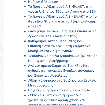
Ημέρες Θάλασσας
Το Γραφείο Αθλητισμού Λ.Σ.-ΕΛ.ΑΚΤ. στη
γιορτή λήξης του Τζάμπολ Αγάπης στο ΣΕΦ
Το Γραφείο Αθλητισμού Λ.Σ.- ΕΛ.ΑΚΤ στο 4ο
Φεστιβάλ Strong me με το Τζάμπολ Αγάπης
στο ΣΕΦ
«Ανοίγουμε Πανιά» - Διήμερη Εκπαιδευτική
Δράση (16-17 Οκτωβρίου 2025)
Καθαρισμός Ακτής Περάματος και
Επίσκεψη στο ΥΝΑΝΠ με τη Συμμετοχή
Μαθητών και Ολυμπιονικών
“Μαθαίνω να παίζω-Μαθαίνω να ζω” στο 3ο
Νηπιαγωγείο Λυκόβρυσης
Αγώνες πρωταθλήματος Tαε Κβον Ντο
ανδρών και γυναικών Ενόπλων Δυνάμεων
και Σωμάτων Ασφαλείας
Αθλητικό διήμερο στο 3ο Δημοτικό Σχολείο
Μεταμόρφωσης
Παγκόσμια ημέρα ατόμων με αναπηρία
«Μαγικό Αθλητικό Τριήμερο»: Μία
χριστουγεννιάτικη δράση χαράς και
συμπερίληψης από τη ΓΓΝΛ/ΥΝΑΝΠ