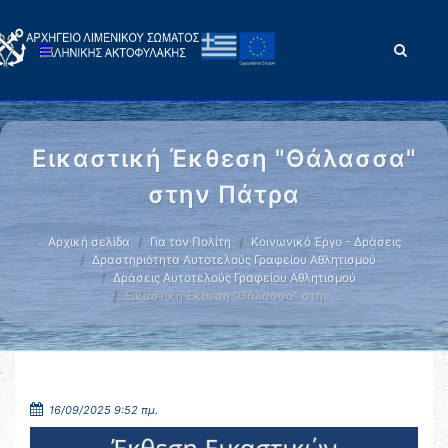
Εικαστική Έκθεση "Θάλασσα"
στην Πάτρα
Αρχική σελίδα
Για τον Πολίτη
Κοινωνικό Έργο - Δράσεις
Δραστηριότητα Αυτοτελούς Γραφείου Αθλητισμού
Δράσεις Αυτοτελούς Γραφείου Αθλητισμού
Εικαστική Έκθεση "Θάλασσα" στην …
16/09/2025 9:52 πμ.