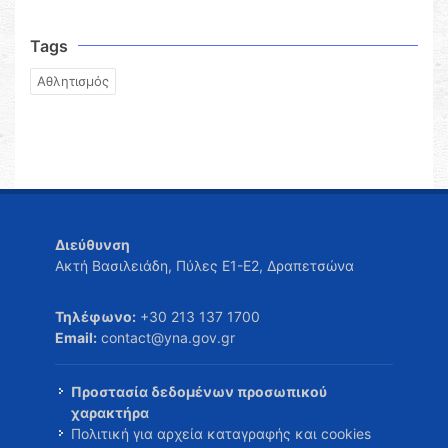
Tags
Αθλητισμός
Διεύθυνση
Ακτή Βασιλειάδη, Πύλες Ε1-Ε2, Δραπετσώνα
Τηλέφωνο:
+30 213 137 1700
Email:
contact@yna.gov.gr
Προστασία δεδομένων προσωπικού
χαρακτήρα
Πολιτική για αρχεία καταγραφής και cookies