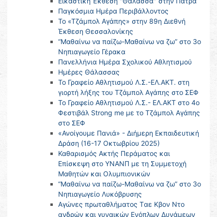
Εικαστική Έκθεση "Θάλασσα" στην Πάτρα
Παγκόσμια Ημέρα Περιβάλλοντος
Το «Τζάμπολ Αγάπης» στην 89η Διεθνή
Έκθεση Θεσσαλονίκης
“Μαθαίνω να παίζω-Μαθαίνω να ζω” στο 3ο
Νηπιαγωγείο Γέρακα
Πανελλήνια Ημέρα Σχολικού Αθλητισμού
Ημέρες Θάλασσας
Το Γραφείο Αθλητισμού Λ.Σ.-ΕΛ.ΑΚΤ. στη
γιορτή λήξης του Τζάμπολ Αγάπης στο ΣΕΦ
Το Γραφείο Αθλητισμού Λ.Σ.- ΕΛ.ΑΚΤ στο 4ο
Φεστιβάλ Strong me με το Τζάμπολ Αγάπης
στο ΣΕΦ
«Ανοίγουμε Πανιά» - Διήμερη Εκπαιδευτική
Δράση (16-17 Οκτωβρίου 2025)
Καθαρισμός Ακτής Περάματος και
Επίσκεψη στο ΥΝΑΝΠ με τη Συμμετοχή
Μαθητών και Ολυμπιονικών
“Μαθαίνω να παίζω-Μαθαίνω να ζω” στο 3ο
Νηπιαγωγείο Λυκόβρυσης
Αγώνες πρωταθλήματος Tαε Κβον Ντο
ανδρών και γυναικών Ενόπλων Δυνάμεων