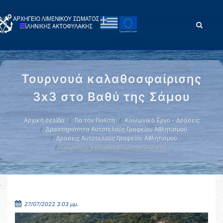
Τουρνουά καλαθοσφαίρισης
3x3 στο Βαθύ της Σάμου
Αρχική σελίδα
Για τον Πολίτη
Κοινωνικό Έργο - Δράσεις
Δραστηριότητα Αυτοτελούς Γραφείου Αθλητισμού
Δράσεις Αυτοτελούς Γραφείου Αθλητισμού
Τουρνουά καλαθοσφαίρισης 3x3 στο …
27/07/2022 3:03 μμ.