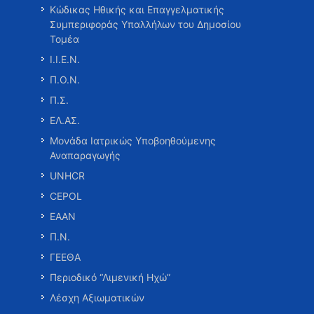
Κώδικας Ηθικής και Επαγγελματικής
Συμπεριφοράς Υπαλλήλων του Δημοσίου
Τομέα
Ι.Ι.Ε.Ν.
Π.Ο.Ν.
Π.Σ.
ΕΛ.ΑΣ.
Μονάδα Ιατρικώς Υποβοηθούμενης
Αναπαραγωγής
UNHCR
CEPOL
ΕΑΑΝ
Π.Ν.
ΓΕΕΘΑ
Περιοδικό “Λιμενική Ηχώ”
Λέσχη Αξιωματικών