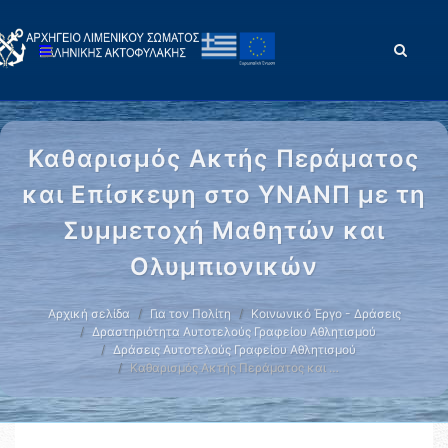
Καθαρισμός Ακτής Περάματος
και Επίσκεψη στο ΥΝΑΝΠ με τη
Συμμετοχή Μαθητών και
Ολυμπιονικών
Αρχική σελίδα
Για τον Πολίτη
Κοινωνικό Έργο - Δράσεις
Δραστηριότητα Αυτοτελούς Γραφείου Αθλητισμού
Δράσεις Αυτοτελούς Γραφείου Αθλητισμού
Καθαρισμός Ακτής Περάματος και …