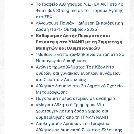
Το Γραφείο Αθλητισμού Λ.Σ.- ΕΛ.ΑΚΤ στο 4ο
Φεστιβάλ Strong me με το Τζάμπολ Αγάπης
στο ΣΕΦ
«Ανοίγουμε Πανιά» - Διήμερη Εκπαιδευτική
Δράση (16-17 Οκτωβρίου 2025)
Καθαρισμός Ακτής Περάματος και
Επίσκεψη στο ΥΝΑΝΠ με τη Συμμετοχή
Μαθητών και Ολυμπιονικών
“Μαθαίνω να παίζω-Μαθαίνω να ζω” στο 3ο
Νηπιαγωγείο Λυκόβρυσης
Αγώνες πρωταθλήματος Tαε Κβον Ντο
ανδρών και γυναικών Ενόπλων Δυνάμεων
και Σωμάτων Ασφαλείας
Αθλητικό διήμερο στο 3ο Δημοτικό Σχολείο
Μεταμόρφωσης
Παγκόσμια ημέρα ατόμων με αναπηρία
«Μαγικό Αθλητικό Τριήμερο»: Μία
χριστουγεννιάτικη δράση χαράς και
συμπερίληψης από τη ΓΓΝΛ/ΥΝΑΝΠ
Απολογισμός Δράσεων του Γραφείου
Αθλητισμού Λιμενικού Σώματος-Ελληνικής