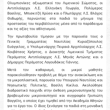
Ολυμπιονίκες αξιωματικοί του Λιμενικού Σώματος, οι
Αντιπλοίαρχοι Λ.Σ. Ελληνάκη Γεωργία, Πολύμερος
Βασίλης, Μπισκιτζή Χρύσα και ο Πλωτάρχης Λ.Σ. Βλάχος
Θοδωρής, περνώντας στα παιδιά το μήνυμα της
προστασίας του περιβάλλοντος μέσα από το παράδειγμα
και τις αξίες του αθλητισμού.
Την πρωτοβουλία τίμησαν με την παρουσία τους ο
Γενικός Γραμματέας Ναυτιλίας Κυριαζόπουλος
Ευάγγελος, ο Υπολιμενάρχης Πειραιά Αρχιπλοίαρχος Λ.Σ.
Κουβάτσος Χρήστος, ο Διοικητής Λιμενικού Τμήματος
Περάματος Αντιπλοίαρχος Λ.Σ. Μηνάς Αντώνης και ο
Δήμαρχος Περάματος Λαγουδάκος Γιάννης.
Μετά τον καθαρισμό, οι μικροί μαθητές
παρακολούθησαν προβολή με θέμα την ανακύκλωση και
τα μικροπλαστικά, παρουσία του Υπουργού Ναυτιλίας και
Νησιωτικής Πολιτικής, Βασίλη Κικίλια. Ακολούθησε
διαδραστικό παιχνίδι στην έκθεση μικροναυπηγικής του
βραβευμένου μικροναυπηγού και συγγραφέα Γρυπιώτη
Βαγγέλη, ο οποίος έχει τιμηθεί από την Ακαδημία Αθηνών
για το έργο του. Ο ίδιος ξενάγησε τα παιδιά στη μοναδική