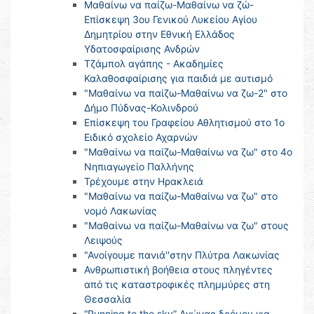
Μαθαίνω να παίζω-Μαθαίνω να ζώ-
Επίσκεψη 3ου Γενικού Λυκείου Αγίου
Δημητρίου στην Εθνική Ελλάδος
Υδατοσφαίρισης Ανδρών
Τζάμπολ αγάπης - Ακαδημίες
Καλαθοσφαίρισης για παιδιά με αυτισμό
"Μαθαίνω να παίζω-Μαθαίνω να ζω-2" στο
Δήμο Πύδνας-Κολινδρού
Επίσκεψη του Γραφείου Αθλητισμού στο 1ο
Ειδικό σχολείο Αχαρνών
"Μαθαίνω να παίζω-Μαθαίνω να ζω" στο 4o
Νηπιαγωγείο Παλλήνης
Τρέχουμε στην Ηρακλειά
"Μαθαίνω να παίζω-Μαθαίνω να ζω" στο
νομό Λακωνίας
"Μαθαίνω να παίζω-Μαθαίνω να ζω" στους
Λειψούς
"Ανοίγουμε πανιά''στην Πλύτρα Λακωνίας
Ανθρωπιστική βοήθεια στους πληγέντες
από τις καταστροφικές πλημμύρες στη
Θεσσαλία
“Running to the sky” Αγώνας δρόμου για