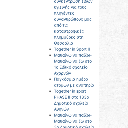
συγκέντρωση ειδών
υγιεινής για τους
πληγέντες
συνανθρώπους μας
από τις
καταστροφικές
πλημμύρες στη
Θεσσαλία
Together in Sport II
Μαθαίνω να παίζω-
Μαθαίνω να ζω στο
1ο Ειδικό σχολείο
Αχαρνών
Παγκόσμια ημέρα
ατόμων με αναπηρία
Together in sport
PHASE II στο 133ο
Δημοτικό σχολείο
Αθηνών
Μαθαίνω να παίζω-
Μαθαίνω να ζω στο
3ο Δημοτικό σχολείο