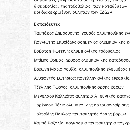
δισκοβολίας, της τοξοβολίας, των καταδύσεων 
και διακεκριμένων αθλητών των ΕΔ&ΣΑ.
Εκπαιδευτές
:
Ταμπάκος Δημοσθένης: χρυσός ολυμπιονίκης ε
Γιαννιώτης Σπυρίδων: ασημένιος ολυμπιονίκης 
Βαβάτση Φωτεινή: ολυμπιονίκης τοξοβολίας
Μπίμης Θωμάς: χρυσός ολυμπιονίκης καταδύσε
Βρυώνη Μαρία Λουίζα: ολυμπιονίκης ελευθέρας
Ανυφαντής Σωτήριος: πανελληνιονίκης ξιφασκία
Τζελίλης Γιώργος: ολυμπιονίκης άρσης βαρών
Μενελάου Καλλιόπη: αθλήτρια Α1 εθνικής κατηγ
Σαρέγκου Πόλυ: ολυμπιονίκης καλαθοσφαίρισης
Σαλτσίδης Παύλος: πρωταθλητής άρσης βαρών
Καμπά Ροζαλία: παγκόσμια πρωταθλήτρια παγκρ