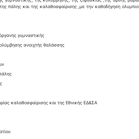
,της πάλης και της καλαθοσφαίρισης ,με την καθοδήγηση ολυμπι
νόργανης γυμναστικής
κολύμβησης ανοιχτής θαλάσσης
ων
 πάλης
ς
ορίας καλαθοσφαίρισης και της Εθνικής ΕΔ&ΣΑ
ατίου