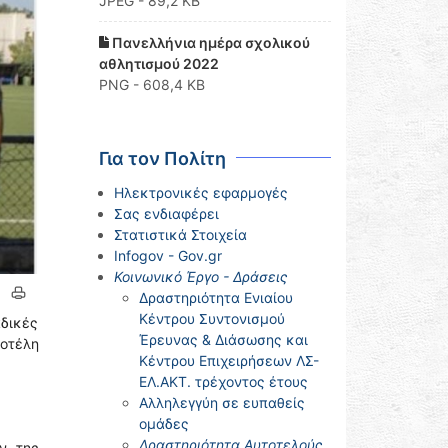
JPEG - 89,2 KB
Πανελλήνια ημέρα σχολικού
αθλητισμού 2022
PNG - 608,4 KB
Για τον Πολίτη
Ηλεκτρονικές εφαρμογές
Σας ενδιαφέρει
Στατιστικά Στοιχεία
Infogov - Gov.gr
Κοινωνικό Έργο - Δράσεις
Δραστηριότητα Ενιαίου
Κέντρου Συντονισμού
αδικές
Έρευνας & Διάσωσης και
τοτέλη
Κέντρου Επιχειρήσεων ΛΣ-
ΕΛ.ΑΚΤ. τρέχοντος έτους
Αλληλεγγύη σε ευπαθείς
ομάδες
Δραστηριότητα Αυτοτελούς
ν, της