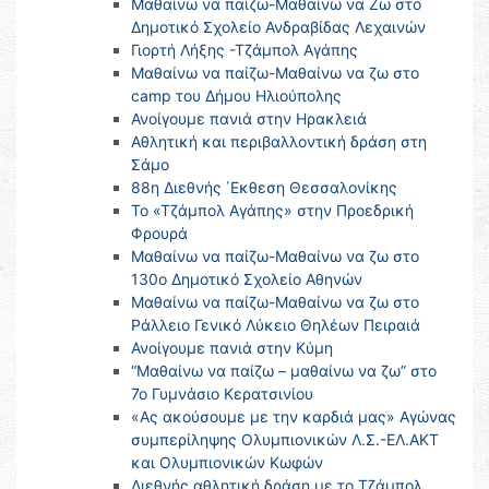
Μαθαίνω να παίζω-Μαθαίνω να Ζω στο
Δημοτικό Σχολείο Ανδραβίδας Λεχαινών
Γιορτή Λήξης -Τζάμπολ Αγάπης
Μαθαίνω να παίζω-Μαθαίνω να ζω στο
camp του Δήμου Ηλιούπολης
Ανοίγουμε πανιά στην Ηρακλειά
Αθλητική και περιβαλλοντική δράση στη
Σάμο
88η Διεθνής ΄Εκθεση Θεσσαλονίκης
Το «Τζάμπολ Αγάπης» στην Προεδρική
Φρουρά
Μαθαίνω να παίζω-Μαθαίνω να ζω στο
130ο Δημοτικό Σχολείο Αθηνών
Μαθαίνω να παίζω-Μαθαίνω να ζω στο
Ράλλειο Γενικό Λύκειο Θηλέων Πειραιά
Ανοίγουμε πανιά στην Κύμη
“Μαθαίνω να παίζω – μαθαίνω να ζω” στο
7ο Γυμνάσιο Κερατσινίου
«Ας ακούσουμε με την καρδιά μας» Αγώνας
συμπερίληψης Ολυμπιονικών Λ.Σ.-ΕΛ.ΑΚΤ
και Ολυμπιονικών Κωφών
Διεθνής αθλητική δράση με το Τζάμπολ