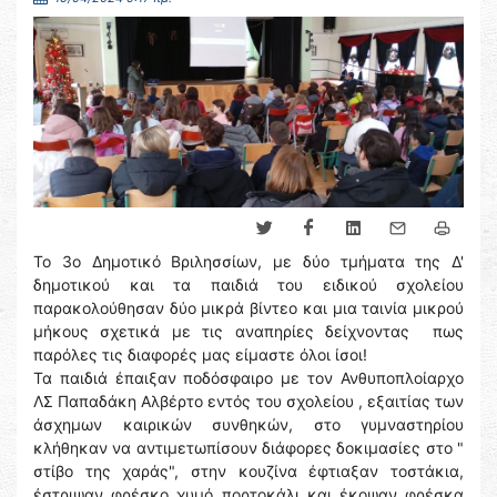
Το 3ο Δημοτικό Βριλησσίων, με δύο τμήματα της Δ'
δημοτικού και τα παιδιά του ειδικού σχολείου
παρακολούθησαν δύο μικρά βίντεο και μια ταινία μικρού
μήκους σχετικά με τις αναπηρίες δείχνοντας πως
παρόλες τις διαφορές μας είμαστε όλοι ίσοι!
Τα παιδιά έπαιξαν ποδόσφαιρο με τον Ανθυποπλοίαρχο
ΛΣ Παπαδάκη Αλβέρτο εντός του σχολείου , εξαιτίας των
άσχημων καιρικών συνθηκών, στο γυμναστηρίου
κλήθηκαν να αντιμετωπίσουν διάφορες δοκιμασίες στο "
στίβο της χαράς", στην κουζίνα έφτιαξαν τοστάκια,
έστριψαν φρέσκο χυμό πορτοκάλι και έκοψαν φρέσκα