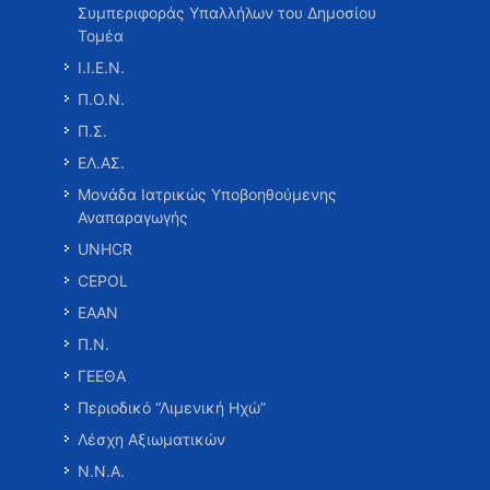
Συμπεριφοράς Υπαλλήλων του Δημοσίου
Τομέα
Ι.Ι.Ε.Ν.
Π.Ο.Ν.
Π.Σ.
ΕΛ.ΑΣ.
Μονάδα Ιατρικώς Υποβοηθούμενης
Αναπαραγωγής
UNHCR
CEPOL
ΕΑΑΝ
Π.Ν.
ΓΕΕΘΑ
Περιοδικό “Λιμενική Ηχώ”
Λέσχη Αξιωματικών
Ν.Ν.Α.