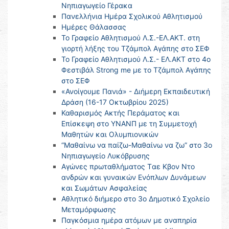
Νηπιαγωγείο Γέρακα
Πανελλήνια Ημέρα Σχολικού Αθλητισμού
Ημέρες Θάλασσας
Το Γραφείο Αθλητισμού Λ.Σ.-ΕΛ.ΑΚΤ. στη
γιορτή λήξης του Τζάμπολ Αγάπης στο ΣΕΦ
Το Γραφείο Αθλητισμού Λ.Σ.- ΕΛ.ΑΚΤ στο 4ο
Φεστιβάλ Strong me με το Τζάμπολ Αγάπης
στο ΣΕΦ
«Ανοίγουμε Πανιά» - Διήμερη Εκπαιδευτική
Δράση (16-17 Οκτωβρίου 2025)
Καθαρισμός Ακτής Περάματος και
Επίσκεψη στο ΥΝΑΝΠ με τη Συμμετοχή
Μαθητών και Ολυμπιονικών
“Μαθαίνω να παίζω-Μαθαίνω να ζω” στο 3ο
Νηπιαγωγείο Λυκόβρυσης
Αγώνες πρωταθλήματος Tαε Κβον Ντο
ανδρών και γυναικών Ενόπλων Δυνάμεων
και Σωμάτων Ασφαλείας
Αθλητικό διήμερο στο 3ο Δημοτικό Σχολείο
Μεταμόρφωσης
Παγκόσμια ημέρα ατόμων με αναπηρία