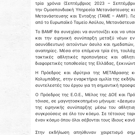
τρία χρόνια (Σεπτέμβριος 2023 – Σεπτέμβρ
την Ομοσπονδιακή Υπηρεσία Μετανάστευσης κα
Μετανάστευσης και Ένταξης (TAME – AMIF). Γι
από το Ευρωπαϊκό Ταμείο Ασύλου, Μετανάστευση
Το BAMF θα συνεχίσει να συντονίζει και να υποσ
και την ειρηνική συνύπαρξη μεταξύ νέων ε
ασυνόδευτων) αιτούντων άσυλο και ημεδαπών,
αναπηρίες. Μέσα στα επόμενα τρία έτη, τουλάχ
τακτικές αθλητικές προπονήσεις και αθλητ
διαφορετικές τοποθεσίες της Ελλάδας, ξεκινώντ
Η Πρόεδρος και ιδρύτρια της ΜΕΤΑδρασης 
Κολυμπάδης, στην εναρκτήρια ομιλία της εκδήλ
συντελεστές του έργου για τη σημαντική προσφο
Ο Πρόεδρος της Ε.Ο.Ε., Μέλος της ΔΟΕ και Π
τόνισε, σε μαγνητοσκοπημένο μήνυμα: «Δεσμευ
της ειρηνικής συνύπαρξης μέσω του αθλητισ
συγκρούσεις σε όλο τον κόσμο. Σε τέτοιους ταρ
έναν κόσμο όπου όλοι σέβονται τους ίδιους καν
Στην εκδήλωση απηύθυναν χαιρετισμό ση