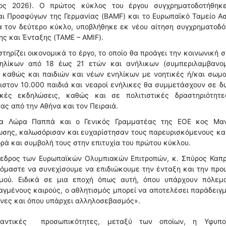
ιος 2026). Ο πρώτος κύκλος του έργου συγχρηματοδοτήθηκ
ι Προσφύγων της Γερμανίας (BAMF) και το Ευρωπαϊκό Ταμείο Ασ
α τον δεύτερο κύκλο, υποβλήθηκε εκ νέου αίτηση συγχρηματοδ
ς και Ένταξης (TAME – AMIF).
τηρίζει οικονομικά το έργο, το οποίο θα προάγει την κοινωνική 
νηλίκων από 18 έως 21 ετών και ανήλικων (συμπεριλαμβανο
 καθώς και παιδιών και νέων ενηλίκων με νοητικές ή/και σωμα
ιστον 10.000 παιδιά και νεαροί ενήλικες θα συμμετάσχουν σε 
ικές εκδηλώσεις, καθώς και σε πολιτιστικές δραστηριότητε
ας από την Αθήνα και τον Πειραιά.
κα Λώρα Παππά και ο Γενικός Γραμματέας της ΕΟΕ κος Μα
ωσης, καλωσόρισαν και ευχαρίστησαν τους παρευρισκόμενους κα
ρά και συμβολή τους στην επιτυχία του πρώτου κύκλου.
ρόεδρος των Ευρωπαϊκών Ολυμπιακών Επιτροπών, κ. Σπύρος Καπρ
όμαστε να συνεχίσουμε να επιδιώκουμε την ένταξη και την πρ
μού. Ειδικά σε μια εποχή όπως αυτή, όπου υπάρχουν πόλεμο
αγμένους καιρούς, ο αθλητισμός μπορεί να αποτελέσει παράδειγμ
όνες και όπου υπάρχει αλληλοσεβασμός».
μαντικές προσωπικότητες, μεταξύ των οποίων, η Υφυπo