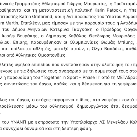
Γενικός Γραμματέας Αθλητισμού Γιώργος Μαυρωτάς, η Προϊσταμέ
αθήκοντα και τη μεταναστευτική πολιτική Karin Patock, η Υπ
ιτροπής Katrin Grafarend, και η Αντιπρόσωπος του Ύπατου Αρμοσ
a Martin. Επιπλέον, μας τίμησαν με την παρουσία τους η Αντιδή
ν του Δήμου Αθηναίων Κατερίνα Γκαγκάκη, ο Πρόεδρος Οργαν
ιά Ιωσήφ Βουράκης, ο Δήμαρχος Καβάλας Θεόδωρος Μουριάδης 
λιου. Επίσης, παρευρέθηκαν οι Ολυμπιονίκες Θωμάς Μπίμης, 
και επίλεκτοι αθλητές, μεταξύ αυτών, η Όλγα Βασδέκη, καθώ
ποι από Αθλητικές Ομοσπονδίες.
αθλητές υψηλού επιπέδου που ενεπλάκησαν στην υλοποίηση του 
ενους με τις δηλώσεις τους αναφορικά με τη συμμετοχή τους στο
η παρουσίαση του “Together in Sport – Phase ΙΙ” από τη ΜΕΤΑδρα
έες συνιστώσες του έργου, καθώς και η δέσμευση για τη γεφύρω
ος του έργου, ο στόχος παραμένει ο ίδιος, στο να φέρει κοντά 
προέλευσης μέσω του αθλητισμού, δημιουργώντας έτσι δεσμού
.
ος του ΥΝΑΝΠ με εκπρόσωπο την Υποπλοίαρχο ΛΣ Μενελάου Καλ
 συνεχίσει δυναμικά και στη δεύτερη φάση.