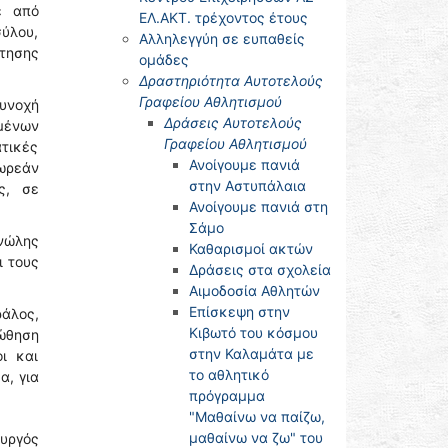
ε από
ΕΛ.ΑΚΤ. τρέχοντος έτους
ύλου,
Αλληλεγγύη σε ευπαθείς
ότησης
ομάδες
Δραστηριότητα Αυτοτελούς
Γραφείου Αθλητισμού
συνοχή
Δράσεις Αυτοτελούς
μένων
Γραφείου Αθλητισμού
τικές
Ανοίγουμε πανιά
δωρεάν
στην Αστυπάλαια
ς, σε
Ανοίγουμε πανιά στη
Σάμο
νώλης
Καθαρισμοί ακτών
ι τους
Δράσεις στα σχολεία
Αιμοδοσία Αθλητών
Επίσκεψη στην
άλος,
Κιβωτό του κόσμου
οώθηση
στην Καλαμάτα με
ι και
το αθλητικό
α, για
πρόγραμμα
"Μαθαίνω να παίζω,
μαθαίνω να ζω" του
υργός