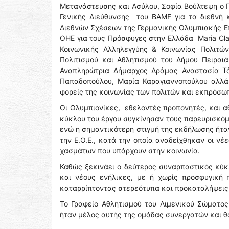
Μετανάστευσης και Ασύλου, Σοφία Βούλτεψη ο 
Γενικής Διεύθυνσης του BAMF για τα διεθνή κ
Διεθνών Σχέσεων της Γερμανικής Ολυμπιακής Επ
ΟΗΕ για τους Πρόσφυγες στην Ελλάδα Maria Clar
Κοινωνικής Αλληλεγγύης & Κοινωνίας Πολιτώ
Πολιτισμού και Αθλητισμού του Δήμου Πειρα
Αναπληρώτρια Δήμαρχος Δράμας Αναστασία Τό
Παπαδοπούλου, Μαρία Καραγιαννοπούλου αλλά 
φορείς της κοινωνίας των πολιτών και εκπρόσω
Οι Ολυμπιονίκες, εθελοντές προπονητές, και 
κύκλου του έργου συγκίνησαν τους παρευρισκόμ
ενώ η σημαντικότερη στιγμή της εκδήλωσης ήταν 
την Ε.Ο.Ε., κατά την οποία αναδείχθηκαν οι ν
χασμάτων που υπάρχουν στην κοινωνία.
Καθώς ξεκινάει ο δεύτερος συναρπαστικός κύκλ
και νέους ενήλικες, με ή χωρίς προσφυγική 
καταρρίπτοντας στερεότυπα και προκαταλήψεις
Το Γραφείο Αθλητισμού του Λιμενικού Σώματ
ήταν μέλος αυτής της ομάδας συνεργατών και θα