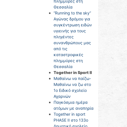
πλημμύρες στη
Θεσσαλία
“Running to the sky”
Αγώνας δρόμου για
συγκέντρωση ειδών
υγιεινής για τους
πληγέντες
συνανθρώπους μας
από τις
καταστροφικές
πλημμύρες στη
Θεσσαλία
Together in Sport II
Μαθαίνω να παίζω-
Μαθαίνω να ζω στο
1ο Ειδικό σχολείο
Αχαρνών
Παγκόσμια ημέρα
ατόμων με αναπηρία
Together in sport
PHASE II στο 133ο
Δημοτικό σχολείο