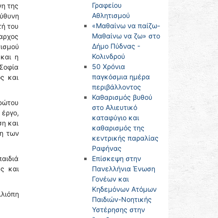
Γραφείου
νη της
Αθλητισμού
εύθυνη
«Μαθαίνω να παίζω-
τή του
Μαθαίνω να ζω» στο
μαρχος
Δήμο Πύδνας -
ισμού
Κολινδρού
και η
50 Χρόνια
Σοφία
παγκόσμια ημέρα
ς και
περιβάλλοντος
Καθαρισμός βυθού
πρώτου
στο Αλιευτικό
 έργο,
καταφύγιο και
ση και
καθαρισμός της
ση των
κεντρικής παραλίας
Ραφήνας
Επίσκεψη στην
παιδιά
Πανελλήνια Ένωση
ς και
Γονέων και
Κηδεμόνων Ατόμων
λιόπη
Παιδιών-Νοητικής
Υστέρησης στην