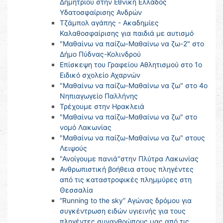
Δημητρίου στην Εθνική Ελλάδος
Υδατοσφαίρισης Ανδρών
Τζάμπολ αγάπης - Ακαδημίες
Καλαθοσφαίρισης για παιδιά με αυτισμό
"Μαθαίνω να παίζω-Μαθαίνω να ζω-2" στο
Δήμο Πύδνας-Κολινδρού
Επίσκεψη του Γραφείου Αθλητισμού στο 1ο
Ειδικό σχολείο Αχαρνών
"Μαθαίνω να παίζω-Μαθαίνω να ζω" στο 4o
Νηπιαγωγείο Παλλήνης
Τρέχουμε στην Ηρακλειά
"Μαθαίνω να παίζω-Μαθαίνω να ζω" στο
νομό Λακωνίας
"Μαθαίνω να παίζω-Μαθαίνω να ζω" στους
Λειψούς
"Ανοίγουμε πανιά''στην Πλύτρα Λακωνίας
Ανθρωπιστική βοήθεια στους πληγέντες
από τις καταστροφικές πλημμύρες στη
Θεσσαλία
“Running to the sky” Αγώνας δρόμου για
συγκέντρωση ειδών υγιεινής για τους
πληγέντες συνανθρώπους μας από τις