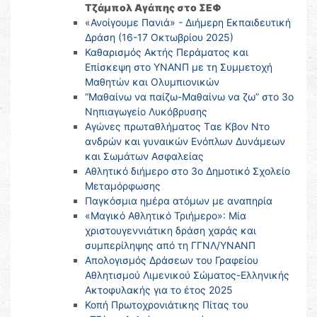
Τζάμπολ Αγάπης στο ΣΕΦ
«Ανοίγουμε Πανιά» - Διήμερη Εκπαιδευτική
Δράση (16-17 Οκτωβρίου 2025)
Καθαρισμός Ακτής Περάματος και
Επίσκεψη στο ΥΝΑΝΠ με τη Συμμετοχή
Μαθητών και Ολυμπιονικών
“Μαθαίνω να παίζω-Μαθαίνω να ζω” στο 3ο
Νηπιαγωγείο Λυκόβρυσης
Αγώνες πρωταθλήματος Tαε Κβον Ντο
ανδρών και γυναικών Ενόπλων Δυνάμεων
και Σωμάτων Ασφαλείας
Αθλητικό διήμερο στο 3ο Δημοτικό Σχολείο
Μεταμόρφωσης
Παγκόσμια ημέρα ατόμων με αναπηρία
«Μαγικό Αθλητικό Τριήμερο»: Μία
χριστουγεννιάτικη δράση χαράς και
συμπερίληψης από τη ΓΓΝΛ/ΥΝΑΝΠ
Απολογισμός Δράσεων του Γραφείου
Αθλητισμού Λιμενικού Σώματος-Ελληνικής
Ακτοφυλακής για το έτος 2025
Κοπή Πρωτοχρονιάτικης Πίτας του