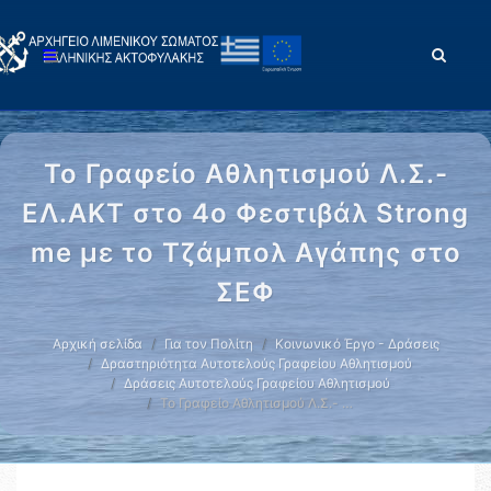
Το Γραφείο Αθλητισμού Λ.Σ.-
ΕΛ.ΑΚΤ στο 4ο Φεστιβάλ Strong
me με το Τζάμπολ Αγάπης στο
ΣΕΦ
Αρχική σελίδα
Για τον Πολίτη
Κοινωνικό Έργο - Δράσεις
Δραστηριότητα Αυτοτελούς Γραφείου Αθλητισμού
Δράσεις Αυτοτελούς Γραφείου Αθλητισμού
Το Γραφείο Αθλητισμού Λ.Σ.- …