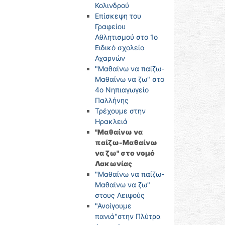
Κολινδρού
Επίσκεψη του
Γραφείου
Αθλητισμού στο 1ο
Ειδικό σχολείο
Αχαρνών
"Μαθαίνω να παίζω-
Μαθαίνω να ζω" στο
4o Νηπιαγωγείο
Παλλήνης
Τρέχουμε στην
Ηρακλειά
"Μαθαίνω να
παίζω-Μαθαίνω
να ζω" στο νομό
Λακωνίας
"Μαθαίνω να παίζω-
Μαθαίνω να ζω"
στους Λειψούς
"Ανοίγουμε
πανιά''στην Πλύτρα