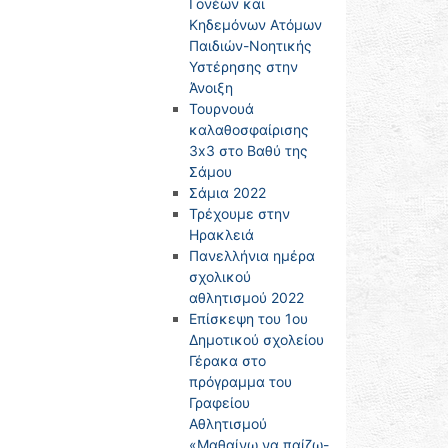
Γονέων και
Κηδεμόνων Ατόμων
Παιδιών-Νοητικής
Υστέρησης στην
Άνοιξη
Τουρνουά
καλαθοσφαίρισης
3x3 στο Βαθύ της
Σάμου
Σάμια 2022
Τρέχουμε στην
Ηρακλειά
Πανελλήνια ημέρα
σχολικού
αθλητισμού 2022
Επίσκεψη του 1ου
Δημοτικού σχολείου
Γέρακα στο
πρόγραμμα του
Γραφείου
Αθλητισμού
«Μαθαίνω να παίζω-