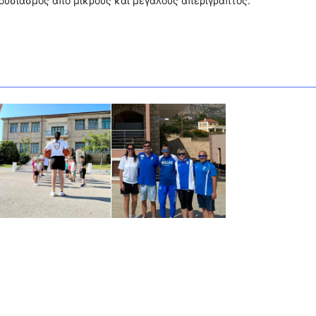
θουσιασμός από μικρούς και μεγάλους απερίγραπτος.