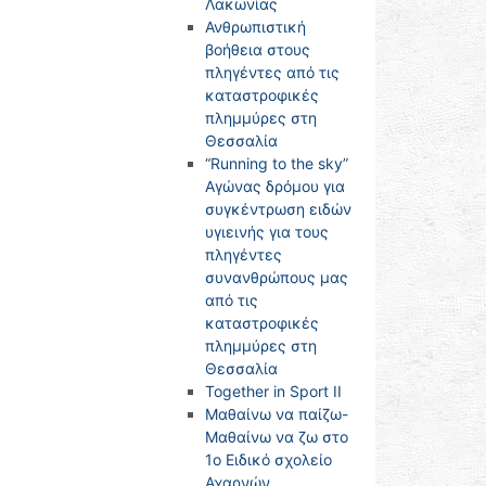
Λακωνίας
Ανθρωπιστική
βοήθεια στους
πληγέντες από τις
καταστροφικές
πλημμύρες στη
Θεσσαλία
“Running to the sky”
Αγώνας δρόμου για
συγκέντρωση ειδών
υγιεινής για τους
πληγέντες
συνανθρώπους μας
από τις
καταστροφικές
πλημμύρες στη
Θεσσαλία
Together in Sport II
Μαθαίνω να παίζω-
Μαθαίνω να ζω στο
1ο Ειδικό σχολείο
Αχαρνών