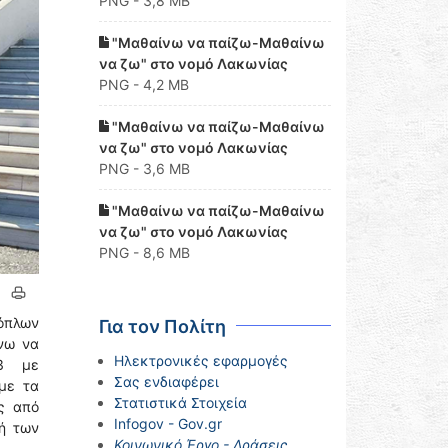
PNG - 3,8 MB
"Μαθαίνω να παίζω-Μαθαίνω
να ζω" στο νομό Λακωνίας
PNG - 4,2 MB
"Μαθαίνω να παίζω-Μαθαίνω
να ζω" στο νομό Λακωνίας
PNG - 3,6 MB
"Μαθαίνω να παίζω-Μαθαίνω
να ζω" στο νομό Λακωνίας
PNG - 8,6 MB
όπλων
Για τον Πολίτη
νω να
Ηλεκτρονικές εφαρμογές
23 με
Σας ενδιαφέρει
με τα
Στατιστικά Στοιχεία
ς από
Infogov - Gov.gr
ή των
Κοινωνικό Έργο - Δράσεις