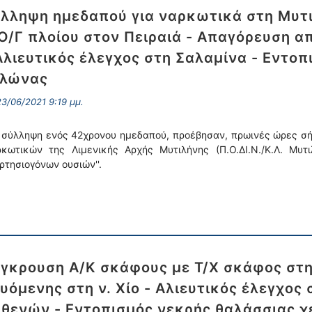
λληψη ημεδαπού για ναρκωτικά στη Μυτι
Ο/Γ πλοίου στον Πειραιά - Απαγόρευση α
Αλιευτικός έλεγχος στη Σαλαμίνα - Εντο
ελώνας
3/06/2021 9:19 μμ.
 σύλληψη ενός 42χρονου ημεδαπού, προέβησαν, πρωινές ώρες σ
κωτικών της Λιμενικής Αρχής Μυτιλήνης (Π.Ο.ΔΙ.Ν./Κ.Λ. Μυτι
ρτησιογόνων ουσιών''.
γκρουση Α/Κ σκάφους με Τ/Χ σκάφος στ
υόμενης στη ν. Χίο - Αλιευτικός έλεγχος 
θενών - Εντοπισμός νεκρής θαλάσσιας 