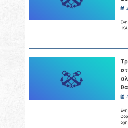
2
Ενη
''Κ
Τρ
στ
αλ
θα
2
Ενη
φορ
όχη