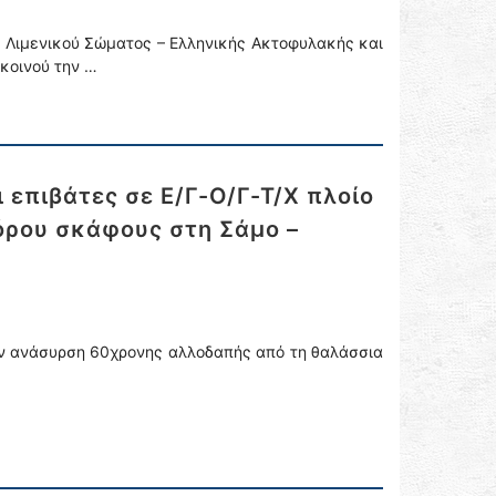
υ Λιμενικού Σώματος – Ελληνικής Ακτοφυλακής και
κοινού την …
επιβάτες σε Ε/Γ-O/Γ-Τ/Χ πλοίο
όρου σκάφους στη Σάμο –
ην ανάσυρση 60χρονης αλλοδαπής από τη θαλάσσια