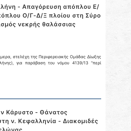
λήνη - Απαγόρευση απόπλου Ε/
πόπλου Ο/Γ-Δ/Ξ πλοίου στη Σύρο
πισμός νεκρής θαλάσσιας
ήμερα, στελέχη της Περιφερειακής Ομάδας Δίωξης
λήνης), για παράβαση του νόμου 4139/13 ''περί
ην Κάρυστο - Θάνατος
στη ν. Κεφαλληνία - Διακομιδές
χελώνας