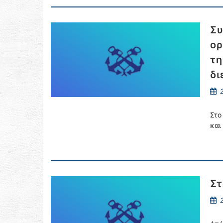
Συ
ορ
τη
δι
2
Στο
και
Στ
2