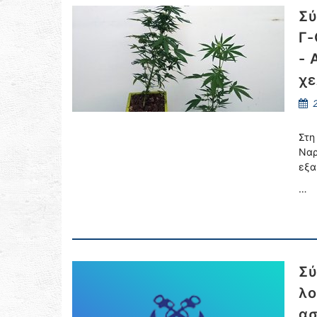
Σύ
Γ-
- 
χ
2
Στη
Ναρ
εξα
…
Σύ
λο
ασ