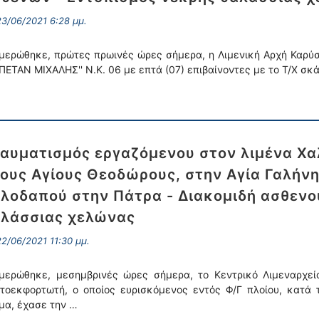
3/06/2021 6:28 μμ.
μερώθηκε, πρώτες πρωινές ώρες σήμερα, η Λιμενική Αρχή Καρύσ
ΑΠΕΤΑΝ ΜΙΧΑΛΗΣ'' Ν.Κ. 06 με επτά (07) επιβαίνοντες με το Τ/Χ σκά
αυματισμός εργαζόμενου στον λιμένα Χα
ους Αγίους Θεοδώρους, στην Αγία Γαλήν
λοδαπού στην Πάτρα - Διακομιδή ασθενο
λάσσιας χελώνας
2/06/2021 11:30 μμ.
μερώθηκε, μεσημβρινές ώρες σήμερα, το Κεντρικό Λιμεναρχεί
τοεκφορτωτή, ο οποίος ευρισκόμενος εντός Φ/Γ πλοίου, κατά 
μα, έχασε την …