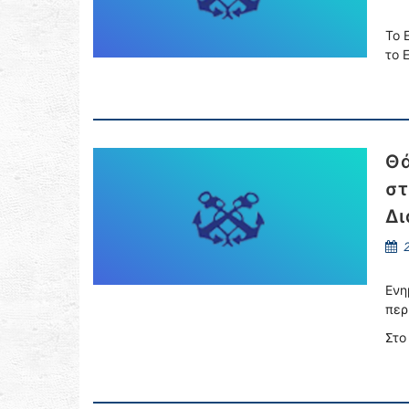
Το 
το 
Θά
στ
Δι
2
Ενη
περ
Στο