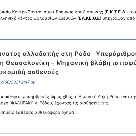
Ενιαίο Κέντρο Συντονισμού Έρευνας και Διάσωσης (
Ε.Κ.Σ.Ε.Δ.
) το
Ελληνικό Κέντρο Θαλασσίων Ερευνών (
ΕΛ.ΚΕ.Θ.Ε
) υπέγραψαν από 
νατος αλλοδαπής στη Ρόδο –Υπεράριθμοι 
η Θεσσαλονίκη – Μηχανική βλάβη ιστιοφ
ακομιδή ασθενούς
2/06/2021 2:47 μμ.
μερώθηκε, μεσημβρινές ώρες χθες, η Λιμενική Αρχή Ρόδου για τ
ιοχή “ΦΑΛΗΡΑΚΙ” ν. Ρόδου, έχοντας τις αισθήσεις της.
 σημείο έσπευσε ασθενοφόρο όχημα …