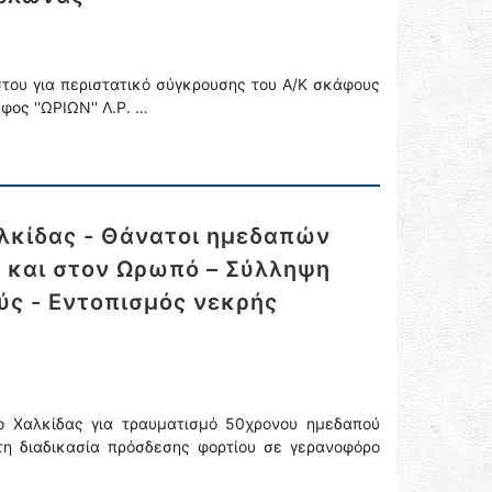
του για περιστατικό σύγκρουσης του Α/Κ σκάφους
φος ''ΩΡΙΩΝ'' Λ.Ρ. …
λκίδας - Θάνατοι ημεδαπών
η και στον Ωρωπό – Σύλληψη
ύς - Εντοπισμός νεκρής
ο Χαλκίδας για τραυματισμό 50χρονου ημεδαπού
τη διαδικασία πρόσδεσης φορτίου σε γερανοφόρο