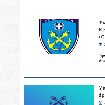
Έν
Κέ
(
2
Την
Απο
Υπ
έρ
2