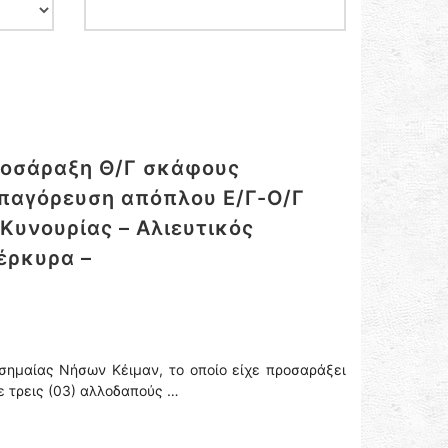
ροσάραξη Θ/Γ σκάφους
Απαγόρευση απόπλου Ε/Γ-Ο/Γ
Κυνουρίας – Αλιευτικός
έρκυρα –
σημαίας Νήσων Κέιμαν, το οποίο είχε προσαράξει
ε τρεις (03) αλλοδαπούς …