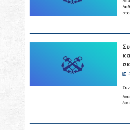
Από
Λαθ
στο
Συ
κα
σκ
2
Συν
Ανα
δια